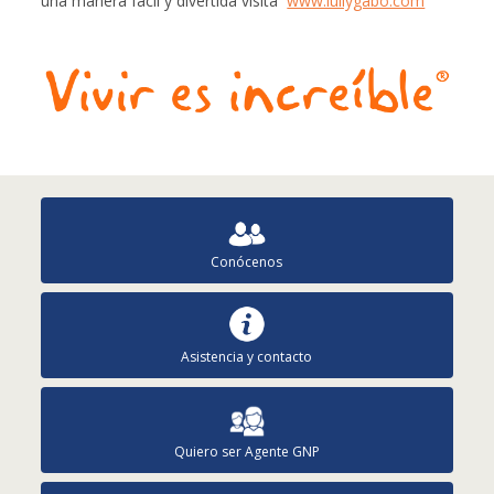
una manera fácil y divertida visita
www.luliygabo.com
Conócenos
Asistencia y contacto
Quiero ser Agente GNP