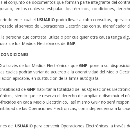
 es el conjunto de documentos que forman parte integrante del contr
gurado, en los cuales se estipulan los términos, condiciones, derecho
período en el cual el
USUARIO
podrá llevar a cabo consultas, operaci
resado al servicio de Operaciones Electrónicas con su Identificador d
: la persona que contrata, utiliza o por cualquier otra causa tenga al
 uso de los Medios Electrónicos de
GNP
.
 CONDICIONES
O
a través de los Medios Electrónicos que
GNP
pone a su disposición
 las cuales podrán variar de acuerdo a la operatividad del Medio Electr
lación aplicable, en sustitución de la firma autógrafa.
onsabilidad de
GNP
habilitar la totalidad de las Operaciones Electrón
ónicos, siendo que se reserva el derecho de ampliar o disminuir el 
 ofrecidos en cada Medio Electrónico, así mismo GNP no será respons
onibilidad de las Operaciones Electrónicas, con independencia a la c
ones del
USUARIO
para convenir Operaciones Electrónicas a través d