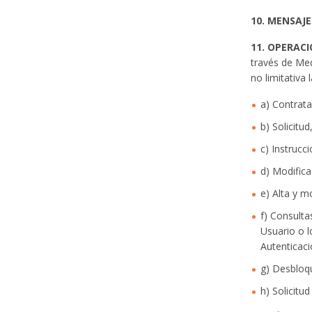
10.
MENSAJE
11.
OPERACI
través de Med
no limitativa 
a) Contrata
b) Solicitu
c) Instrucc
d) Modifica
e) Alta y m
f) Consulta
Usuario o l
Autenticaci
g) Desbloq
h) Solicitu