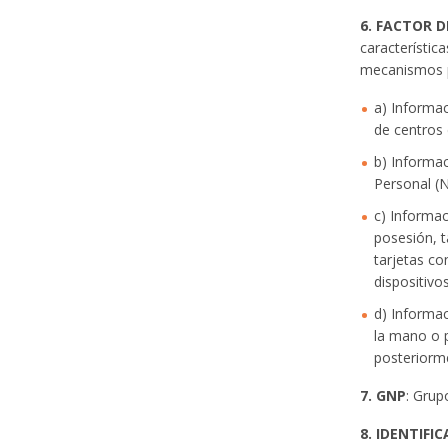
6. FACTOR 
característic
mecanismos p
a) Informac
de centros 
b) Informa
Personal (N
c) Informac
posesión, 
tarjetas co
dispositivo
d) Informac
la mano o p
posteriorm
7. GNP
: Grup
8. IDENTIFI