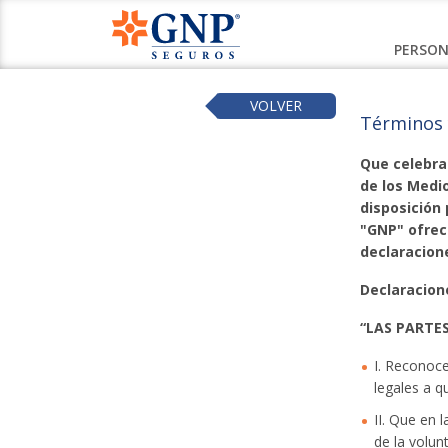
PERSON
VOLVER
Términos 
Que celebran
de los Medio
disposición 
"GNP" ofrec
declaracione
Declaracion
“LAS PARTE
I. Reconoce
legales a q
II. Que en 
de la volun