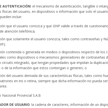
DE AUTENTICACIÓN
: el mecanismo de autenticación, tangible o intan
as físicas del usuario, en dispositivos o información que solo el usua
ueden incluir:
ión que el usuario conozca y que GNP valide a través de cuestionari
de atención telefónica;
ción que solamente el usuario conozca, tales como contraseñas y Nú
IP);
ión contenida o generada en medios o dispositivos respecto de los c
tales como dispositivos o mecanismos generadores de contraseñas d
n circuito integrado, que tengan propiedades que impidan la duplicac
s o de la información que estos contengan o generen, o
ión del usuario derivada de sus características físicas, tales como hu
atrones en iris o retina, siempre que dicha información no pueda ser 
ente.
o Nacional Provincial S.A.B
CADOR DE USUARIO
: la cadena de caracteres, información de un dispo