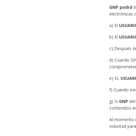
GNP podrá
b
electrónicas 
a) El
USUARI
b) El
USUARI
c) Después d
d) Cuando GN
comprometer 
e) EL
USUAR
f) Cuando exi
g) Si
GNP
det
contenidos en
Al momento 
voluntad par