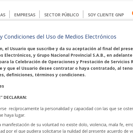
AS
EMPRESAS
SECTOR PÚBLICO
SOY CLIENTE GNP
y Condiciones del Uso de Medios Electrónicos
, el Usuario que suscribe y da su aceptación al final del pre
s Electrónicos, y Grupo Nacional Provincial S.A.B., en adelante
para la Celebración de Operaciones y Prestación de Servicios 
e y que el Usuario desee contratar o haya contratado, al tenor
s, definiciones, términos y condiciones.
es
S” DECLARAN:
rse recíprocamente la personalidad y capacidad con las que se oste
ue haya lugar.
la manifestación de su voluntad no existe dolo, violencia, mala fe, error
tad por el que pudiera solicitarse la nulidad del presente acuerdo de 