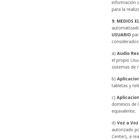
información 
para la reali
9.
MEDIOS E
automatizado
USUARIO
par
considerados 
a)
Audio Re
el propio Us
sistemas de r
b)
Aplicacio
tabletas y tel
c)
Aplicacio
dominios de l
equivalente;
d)
Voz a Voz
autorizado po
Center), a re