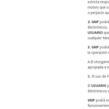
estricta resp
motivo que or
o perjuicio q
2. GNP
podrá 
Electrónicos,
USUARIO
qui
cualquier Med
3. GNP
podrá 
la operación 
A.El otorgam
apropiada e i
B. El uso de 
El
USUARIO
p
Electrónicos 
GNP
podrá en
funcionamient