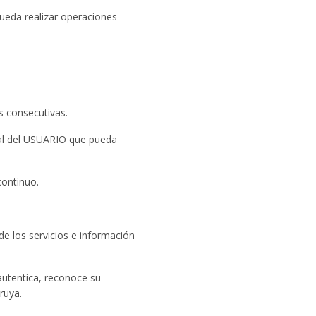
ueda realizar operaciones
s consecutivas.
al del USUARIO que pueda
continuo.
e los servicios e información
 autentica, reconoce su
truya.