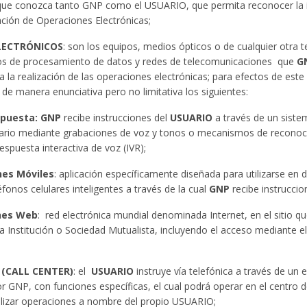
que conozca tanto GNP como el USUARIO, que permita reconocer la 
zación de Operaciones Electrónicas;
LECTRÓNICOS
: son los equipos, medios ópticos o de cualquier otra 
s de procesamiento de datos y redes de telecomunicaciones que
G
a la realización de las operaciones electrónicas; para efectos de est
de manera enunciativa pero no limitativa los siguientes:
spuesta: GNP
recibe instrucciones del
USUARIO
a través de un siste
uario mediante grabaciones de voz y tonos o mecanismos de reconoci
espuesta interactiva de voz (IVR);
nes Móviles
: aplicación específicamente diseñada para utilizarse en
éfonos celulares inteligentes a través de la cual
GNP
recibe instruccio
nes Web
: red electrónica mundial denominada Internet, en el sitio 
a Institución o Sociedad Mutualista, incluyendo el acceso mediante 
 (CALL CENTER)
: el
USUARIO
instruye vía telefónica a través de un
r GNP, con funciones específicas, el cual podrá operar en el centro de
alizar operaciones a nombre del propio USUARIO;