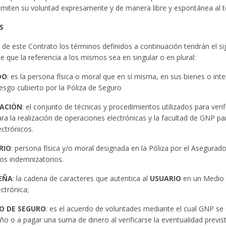
emiten su voluntad expresamente y de manera libre y espontánea al te
S
s de este Contrato los términos definidos a continuación tendrán el si
de que la referencia a los mismos sea en singular o en plural:
DO
: es la persona física o moral que en sí misma, en sus bienes o in
iesgo cubierto por la Póliza de Seguro
ACIÓN
: el conjunto de técnicas y procedimientos utilizados para verif
ara la realización de operaciones electrónicas y la facultad de GNP par
ctrónicos.
RIO
: persona física y/o moral designada en la Póliza por el Asegurad
os indemnizatorios.
EÑA
: la cadena de caracteres que autentica al
USUARIO
en un Medio 
ctrónica;
O DE SEGURO
: es el acuerdo de voluntades mediante el cual GNP se
año o a pagar una suma de dinero al verificarse la eventualidad previst