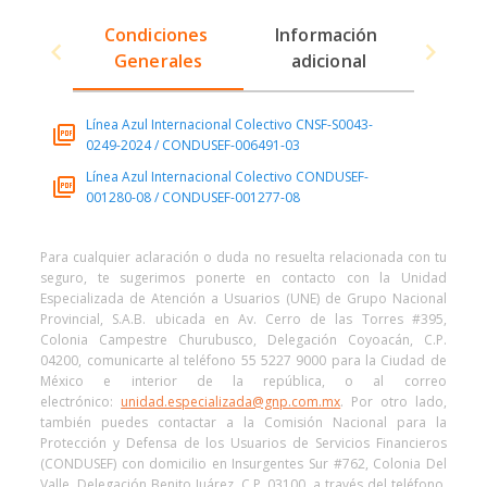
Condiciones 
Información 
Generales
adicional
Línea Azul Internacional Colectivo CNSF-S0043-
0249-2024 / CONDUSEF-006491-03
Línea Azul Internacional Colectivo CONDUSEF-
001280-08 / CONDUSEF-001277-08
Para cualquier aclaración o duda no resuelta relacionada con tu
seguro, te sugerimos ponerte en contacto con la Unidad
Especializada de Atención a Usuarios (UNE) de Grupo Nacional
Provincial, S.A.B. ubicada en Av. Cerro de las Torres #395,
Colonia Campestre Churubusco, Delegación Coyoacán, C.P.
04200, comunicarte al teléfono 55 5227 9000 para la Ciudad de
México e interior de la república, o al correo
electrónico:
unidad.especializada@gnp.com.mx
. Por otro lado,
también puedes contactar a la Comisión Nacional para la
Protección y Defensa de los Usuarios de Servicios Financieros
(CONDUSEF) con domicilio en Insurgentes Sur #762, Colonia Del
Valle, Delegación Benito Juárez, C.P. 03100, a través del teléfono