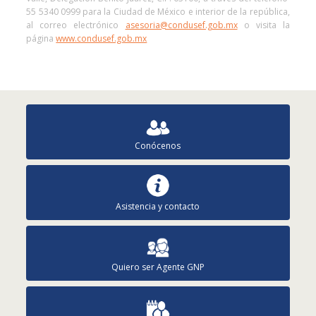
55 5340 0999 para la Ciudad de México e interior de la república,
al correo electrónico
asesoria@condusef.gob.mx
o visita la
página
www.condusef.gob.mx
Conócenos
Asistencia y contacto
Quiero ser Agente GNP