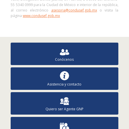
55 5340 0999 para la Ciudad de México e interior de la república,
al correo electrónico
asesoria@condusef.gob.mx
o visita la
página
www.condusef.gob.mx
Conócenos
Asistencia y contacto
Quiero ser Agente GNP