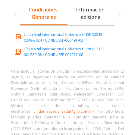
Condiciones 
Información 
Generales
adicional
Línea Azul Internacional Colectivo CNSF-S0043-
0249-2024 / CONDUSEF-006491-03
Línea Azul Internacional Colectivo CONDUSEF-
001280-08 / CONDUSEF-001277-08
Para cualquier aclaración o duda no resuelta relacionada con tu
seguro, te sugerimos ponerte en contacto con la Unidad
Especializada de Atención a Usuarios (UNE) de Grupo Nacional
Provincial, S.A.B. ubicada en Av. Cerro de las Torres #395,
Colonia Campestre Churubusco, Delegación Coyoacán, C.P.
04200, comunicarte al teléfono 55 5227 9000 para la Ciudad de
México e interior de la república, o al correo
electrónico:
unidad.especializada@gnp.com.mx
. Por otro lado,
también puedes contactar a la Comisión Nacional para la
Protección y Defensa de los Usuarios de Servicios Financieros
(CONDUSEF) con domicilio en Insurgentes Sur #762, Colonia Del
Valle, Delegación Benito Juárez, C.P. 03100, a través del teléfono