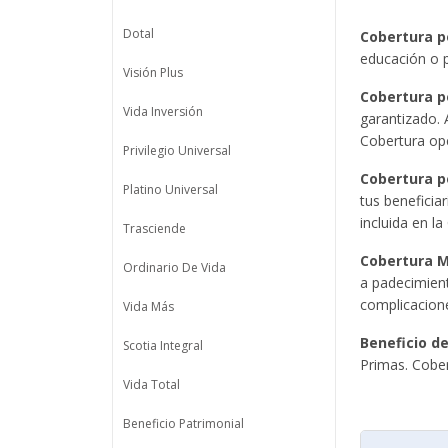
Dotal
Cobertura p
educación o p
Visión Plus
Cobertura po
Vida Inversión
garantizado. 
Cobertura opc
Privilegio Universal
Cobertura p
Platino Universal
tus beneficia
incluida en la
Trasciende
Cobertura M
Ordinario De Vida
a padecimien
complicacione
Vida Más
Beneficio d
Scotia Integral
Primas. Cober
Vida Total
Beneficio Patrimonial