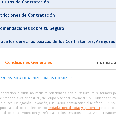
uisitos de Contratación
tricciones de Contratación
omendaciones sobre tu Seguro
oce los derechos básicos de los Contratantes, Asegurado
Condiciones Generales
Informació
onal CNSF-S0043-0345-2021 CONDUSEF-005025-01
 aclaración o duda no resuelta relacionada con tu seguro, te sugerimos 
e Atención a Usuarios (UNE) de Grupo Nacional Provincial, S.A.B. ubicada en Av
ubusco, Delegación Coyoacán, C.P. 04200, comunicarte al teléfono 55 522
epública, o al correo electrónico:
unidad.especializada@gnp.com.mx
. Por otro
onal para la Protección y Defensa de los Usuarios de Servicios Financi