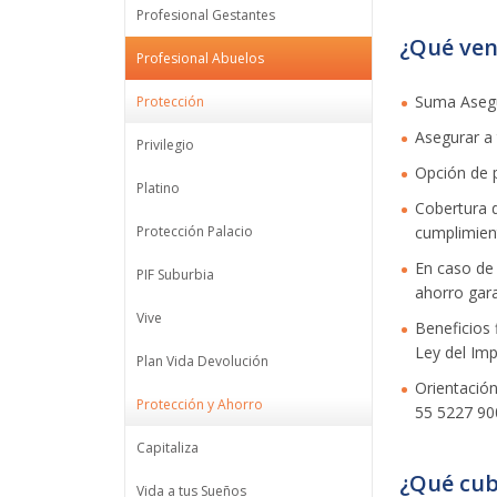
Profesional Gestantes
¿Qué ven
Profesional Abuelos
Suma Asegu
Protección
Asegurar a 
Privilegio
Opción de p
Platino
Cobertura d
Protección Palacio
cumplimien
En caso de 
PIF Suburbia
ahorro gar
Vive
Beneficios 
Ley del Imp
Plan Vida Devolución
Orientación
Protección y Ahorro
55 5227 900
Capitaliza
¿Qué cub
Vida a tus Sueños