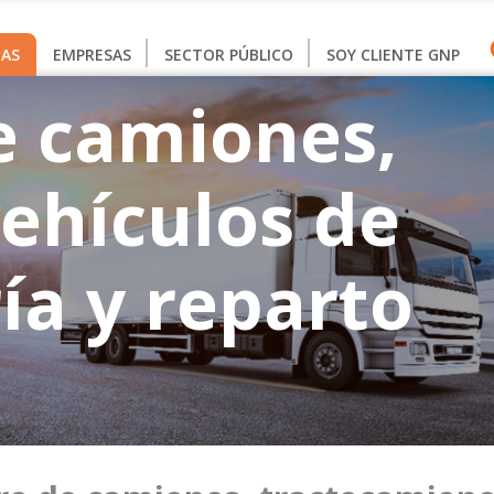
AS
EMPRESAS
SECTOR PÚBLICO
SOY CLIENTE GNP
e camiones,
vehículos de
ía y reparto