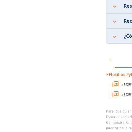
Res
Rec
¿Có
Flotillas P
Segur
Segur
Para cualquier
Especializada d
Campestre Chur
interior de la r