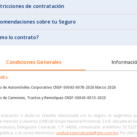
tricciones de contratación
omendaciones sobre tu Seguro
mo lo contrato?
Condiciones Generales
Informació
yMEs
o de Automóviles Corporativo CNSF-S0043-0078-2026 Marzo 2026
o de Camiones, Tractos y Remolques CNSF-S0043-0013-2023
 aclaración o duda no resuelta relacionada con tu seguro, te sugerimos 
e Atención a Usuarios (UNE) de Grupo Nacional Provincial, S.A.B. ubicada en Av
ubusco, Delegación Coyoacán, C.P. 04200, comunicarte al teléfono 55 522
epública, o al correo electrónico:
unidad.especializada@gnp.com.mx
. Por otro