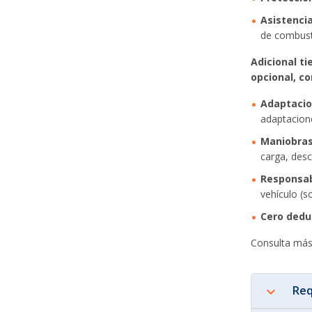
Asistencia
de combusti
Adicional t
opcional, c
Adaptacio
adaptacione
Maniobras
carga, desc
Responsabi
vehículo (s
Cero dedu
Consulta más 
Req