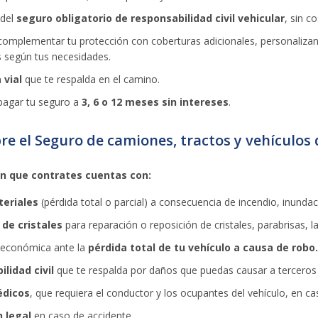
 del
seguro obligatorio de responsabilidad civil vehicular
, sin c
complementar tu protección con coberturas adicionales, personaliza
 según tus necesidades.
 vial
que te respalda en el camino.
pagar tu seguro a
3, 6 o 12 meses sin intereses
.
re el Seguro de camiones, tractos y vehículos
an que contrates cuentas con:
teriales
(pérdida total o parcial) a consecuencia de incendio, inundac
 de cristales
para reparación o reposición de cristales, parabrisas, l
 económica ante la
pérdida total de tu vehículo a causa de robo.
lidad civil
que te respalda por daños que puedas causar a terceros
édicos
, que requiera el conductor y los ocupantes del vehículo, en ca
n legal
en caso de accidente.