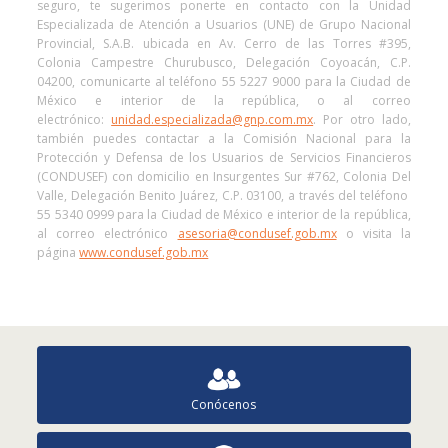
seguro, te sugerimos ponerte en contacto con la Unidad
Especializada de Atención a Usuarios (UNE) de Grupo Nacional
Provincial, S.A.B. ubicada en Av. Cerro de las Torres #395,
Colonia Campestre Churubusco, Delegación Coyoacán, C.P.
04200, comunicarte al teléfono 55 5227 9000 para la Ciudad de
México e interior de la república, o al correo
electrónico:
unidad.especializada@gnp.com.mx
. Por otro lado,
también puedes contactar a la Comisión Nacional para la
Protección y Defensa de los Usuarios de Servicios Financieros
(CONDUSEF) con domicilio en Insurgentes Sur #762, Colonia Del
Valle, Delegación Benito Juárez, C.P. 03100, a través del teléfono
55 5340 0999 para la Ciudad de México e interior de la república,
al correo electrónico
asesoria@condusef.gob.mx
o visita la
página
www.condusef.gob.mx
Conócenos