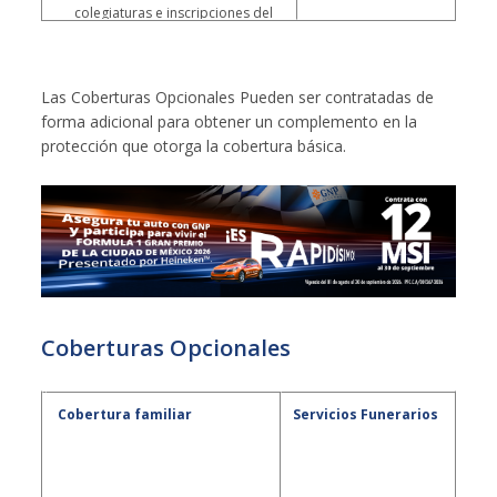
colegiaturas e inscripciones del
alumno, a partir del fallecimiento
del padre o tutor y hasta cubrir
el último grado de estudios en la
Las Coberturas Opcionales Pueden ser contratadas de
institución.
forma adicional para obtener un complemento en la
Para el producto de
protección que otorga la cobertura básica.
crédito:
ampara el pago del
saldo insoluto de una deuda en
caso de fallecimiento del
deudor.
Coberturas Opcionales
Cobertura
Cobertura familiar
Servicios Funerarios