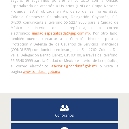
seguro, te sugerimos ponerte en contacto con la Unidad
Especializada de Atención a Usuarios (UNE) de Grupo Nacional
Provincial, S.A.B. ubicada en Av. Cerro de las Torres #395,
Colonia Campestre Churubusco, Delegación Coyoacán, C.P.
04200, comunicarte al teléfono 55 5227 9000 para la Ciudad de
México e interior de la república, o al correo
electrónico:
unidad.especializada@gnp.com.mx
. Por otro lado,
también puedes contactar a la Comisión Nacional para la
Protección y Defensa de los Usuarios de Servicios Financieros
(CONDUSEF) con domicilio en Insurgentes Sur #762, Colonia Del
Valle, Delegación Benito Juárez, C.P. 03100, a través del teléfono
55 5340 0999 para la Ciudad de México e interior de la república,
al correo electrónico
asesoria@condusef.gob.mx
o visita la
página
www.condusef.gob.mx
Conócenos