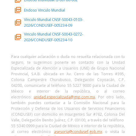
Endoso Vinculo Mundial
Vínculo Mundial CNSF-S0043-0103-
2026/CONDUSEF-005234-09
Vinculo Mundial CNSF-S0043-0272-
2026/CONDUSEF-005234-10
Para cualquier aclaración o duda no resuelta relacionada con tu
seguro, te sugerimos ponerte en contacto con la Unidad
Especializada de Atención a Usuarios (UNE) de Grupo Nacional
Provincial, S.A.B. ubicada en Av. Cerro de las Torres #395,
Colonia Campestre Churubusco, Delegación Coyoacán, C.P.
04200, comunicarte al teléfono 55 5227 9000 para la Ciudad de
México e interior de la república, o al correo
electrónico:
unidad.especializada@gnp.com.mx
. Por otro lado,
también puedes contactar a la Comisión Nacional para la
Protección y Defensa de los Usuarios de Servicios Financieros
(CONDUSEF) con domicilio en Insurgentes Sur #762, Colonia Del
Valle, Delegación Benito Juárez, C.P. 03100, a través del teléfono
55 5340 0999 para la Ciudad de México e interior de la república,
al correo electrónico
asesoria@condusef.gob.mx
o visita la