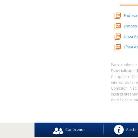
Endoso 
Endoso 
Línea A
Línea A
Para cualquier
Especializada d
Campestre Chur
interior de la r
Comisión Naci
Insurgentes Sur
de México e int
Conócenos
Asiste