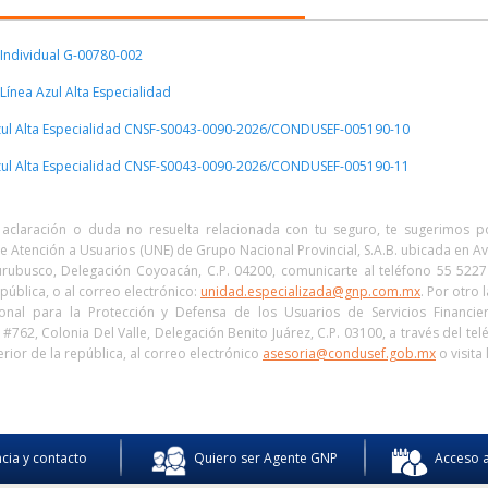
Individual G-00780-002
Línea Azul Alta Especialidad
zul Alta Especialidad CNSF-S0043-0090-2026/CONDUSEF-005190-10
zul Alta Especialidad CNSF-S0043-0090-2026/CONDUSEF-005190-11
 aclaración o duda no resuelta relacionada con tu seguro, te sugerimos 
e Atención a Usuarios (UNE) de Grupo Nacional Provincial, S.A.B. ubicada en Av
ubusco, Delegación Coyoacán, C.P. 04200, comunicarte al teléfono 55 522
epública, o al correo electrónico:
unidad.especializada@gnp.com.mx
. Por otro
onal para la Protección y Defensa de los Usuarios de Servicios Financi
 #762, Colonia Del Valle, Delegación Benito Juárez, C.P. 03100, a través del t
erior de la república, al correo electrónico
asesoria@condusef.gob.mx
o visita
ncia y contacto
Quiero ser Agente GNP
Acceso a