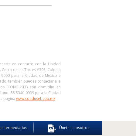
ponerte en contacto con la Unidad
. Cerro de las Torres #395, Colonia
7 9000 para la Ciudad de México e
 lado, también puedes contactar a la
eros (CONDUSEF) con domicilio en
eléfono 55 5340 0999 para la Ciudad
 la página
www.condusef.gob.mx
 intermediarios
Únete a nosotros